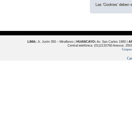
Las 'Cookies' deben e
LIMA:
Jr. Junín 355 – Miraflores |
HUANCAYO:
Av. San Carlos 1980 |
A
Central telefónica: (01)2132760 Anexos: 20
Corpor
Cam