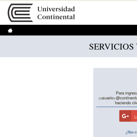
SERVICIOS
Para ingresa
<usuario>@continenta
haciendo cli
L
¿Has o